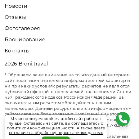
Новости
Отзывы
Фотогалерея
Бронирование
Контакты
2026
Broni.travel
* Обращаем ваше внимание на то, что данный интернет-
сайт носит исключительно информационный характер и
ни при каких условиях результаты расчетов не являются
публичной офертой, определяемой положениями Статьи
437 Гражданского кодекса Российской Федерации. За
окончательным расчетом обращайтесь к нашим
менеджерам. Данный ресурс является информационным
сайтом сервиса бронирования Broni.travel. Санаторий
Мы используем cookies, чтобы сайт работал
«Малая бухта». Сайт онлайн бронирования номеров.
лучше. Оставаясь на сайте, вы соглашаетесь с
Актуальные цены, прайс-листы и наличие мест. Акции и
политикой конфиденциальности
. А также даёте
спецпредложения. Выгодное бронирование.
согласие на обработку персональных данных
Индивидуальный менеджер. Не является официальным