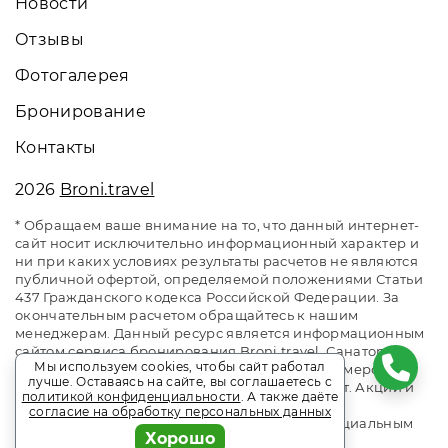
Новости
Отзывы
Фотогалерея
Бронирование
Контакты
2026
Broni.travel
* Обращаем ваше внимание на то, что данный интернет-
сайт носит исключительно информационный характер и
ни при каких условиях результаты расчетов не являются
публичной офертой, определяемой положениями Статьи
437 Гражданского кодекса Российской Федерации. За
окончательным расчетом обращайтесь к нашим
менеджерам. Данный ресурс является информационным
сайтом сервиса бронирования Broni.travel. Санаторий
Мы используем cookies, чтобы сайт работал
«Малая бухта». Сайт онлайн бронирования номеров.
лучше. Оставаясь на сайте, вы соглашаетесь с
Актуальные цены, прайс-листы и наличие мест. Акции и
политикой конфиденциальности
. А также даёте
спецпредложения. Выгодное бронирование.
согласие на обработку персональных данных
Индивидуальный менеджер. Не является официальным
Хорошо
сайтом объекта размещения.