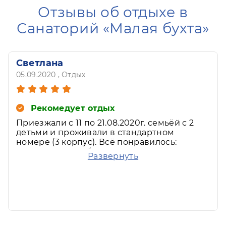
Отзывы об отдыхе в
Санаторий «Малая бухта»
Светлана
05.09.2020
, Отдых
Рекомедует отдых
Приезжали с 11 по 21.08.2020г. семьёй с 2
детьми и проживали в стандартном
номере (3 корпус). Всё понравилось:
питание разнообразное и вкусное,
Развернуть
ежедневно свежие фрукты; номера чистые,
проводилась своевременно уборка
номеров и смена белья. Территория
ухожена, бассейны отличные. Вобщем всем
остались довольны, приедем ещё! ????