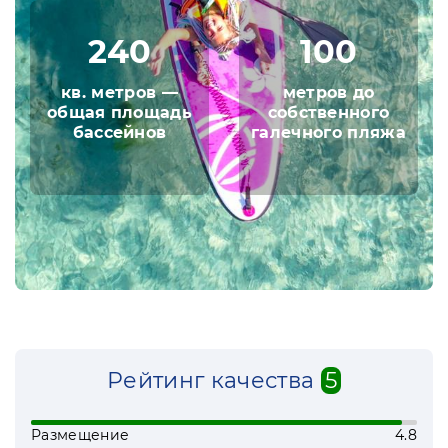
дополняют отдых в столь чудесном месте.
240
100
Чистый морской воздух, насыщенный
полезнейшими фитонцидами оказывает
кв. метров —
метров до
свои полезные эффекты на организм с
общая площадь
собственного
первой же минуты пребывания на
бассейнов
галечного пляжа
курорте.
Экскурсионные услуги, предоставляемые
санаторием, познакомят постояльцев с
уникальными достопримечательностями
Черноморского побережья и подарят
много ярких впечатлений и теплых
воспоминаний о поездке.
Рейтинг качества
5
Размещение
4.8